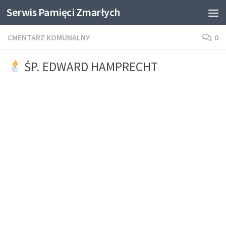
Serwis Pamięci Zmarłych
Skip to content
CMENTARZ KOMUNALNY
0
ŚP. EDWARD HAMPRECHT