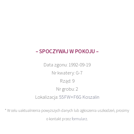
– SPOCZYWAJ W POKOJU –
Data zgonu: 1992-09-19
Nr kwatery: G-7
Rząd: 9
Nr grobu: 2
Lokalizacja:
55FW+F6G Koszalin
* W celu uaktualnienia powyższych danych lub zgłoszenia uszkodzeń, prosimy
o kontakt przez
formularz
.