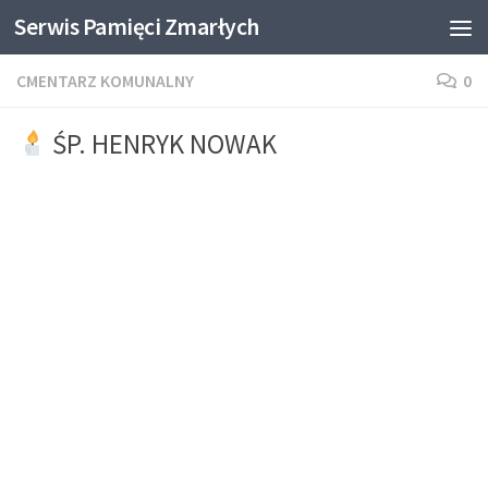
Serwis Pamięci Zmarłych
Skip to content
CMENTARZ KOMUNALNY
0
ŚP. HENRYK NOWAK