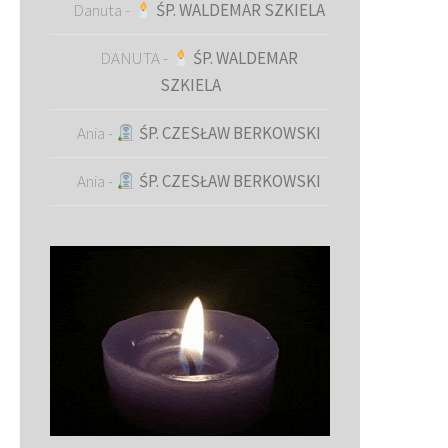
Danuta
-
ŚP. WALDEMAR SZKIELA
DANUTA
-
ŚP. WALDEMAR
SZKIELA
Ania
-
ŚP. CZESŁAW BERKOWSKI
Ania
-
ŚP. CZESŁAW BERKOWSKI