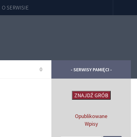
O SERWISIE
0
- SERWISY PAMIĘCI -
ZNAJDŹ GRÓB
Opublikowane
Wpisy