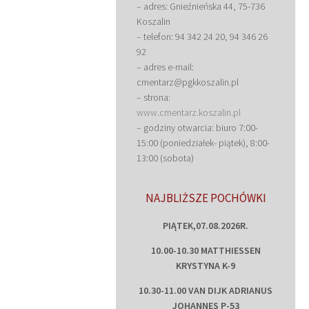
– adres: Gnieźnieńska 44, 75-736
Koszalin
– telefon: 94 342 24 20, 94 346 26
92
– adres e-mail:
cmentarz@pgkkoszalin.pl
– strona:
www.cmentarz.koszalin.pl
– godziny otwarcia: biuro 7:00-
15:00 (poniedziałek- piątek), 8:00-
13:00 (sobota)
NAJBLIŻSZE POCHÓWKI
PIĄTEK,07.08.2026R.
10.00-10.30 MATTHIESSEN
KRYSTYNA K-9
10.30-11.00 VAN DIJK ADRIANUS
JOHANNES P-53