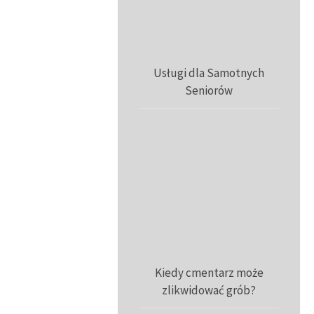
Usługi dla Samotnych
Seniorów
Kiedy cmentarz może
zlikwidować grób?