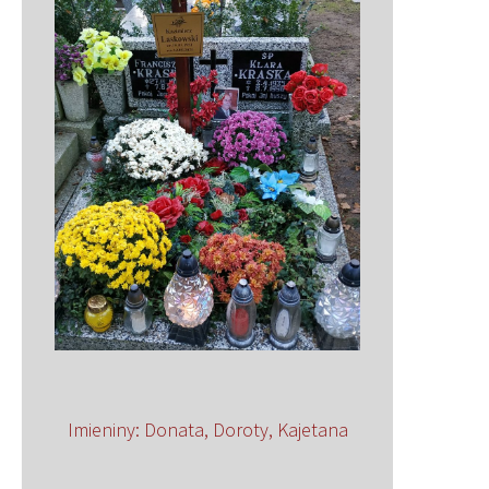
Imieniny
:
Donata
,
Doroty
,
Kajetana