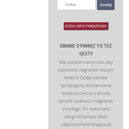
Szukaj:
DODAJ WPIS PAMIĄTKOWY
DBANIE O PAMIĘĆ TO TEŻ
GESTY
Nie zawsze mamy czas, aby
odwiedzić nagrobek naszych
bliskich. Dzięki usłudze
sprzątającej, dostarczenia
kwiatów/zniczy w prosty
sposób zadbasz o nagrobek
zmarłego. Po wykonaniu
usługi otrzymasz także
zdjęcie potwierdzające jej