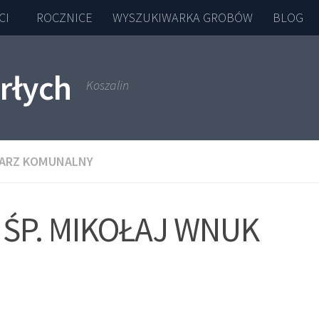
CI
ROCZNICE
WYSZUKIWARKA GROBÓW
BLOG
rłych
Koszalin
ARZ KOMUNALNY
ŚP. MIKOŁAJ WNUK