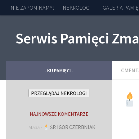
NIE ZAPOMINAMY!
NEKROLOGI
GALERIA PAMIĘ
Skip to content
Serwis Pamięci Zma
CMENT
- KU PAMIĘCI -
PRZEGLĄDAJ NEKROLOGI
NAJNOWSZE KOMENTARZE
Maaa
-
ŚP. IGOR CZERBNIAK