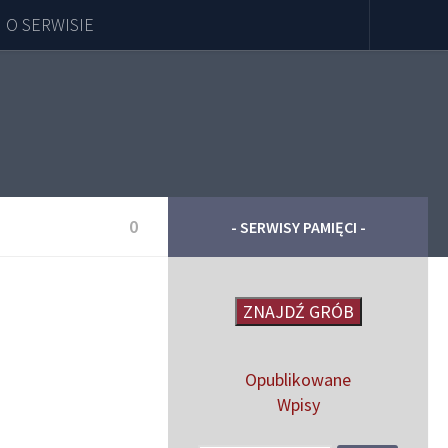
O SERWISIE
0
- SERWISY PAMIĘCI -
ZNAJDŹ GRÓB
Opublikowane
Wpisy