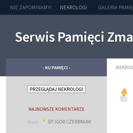
NIE ZAPOMINAMY!
NEKROLOGI
GALERIA PAMIĘ
Skip to content
Serwis Pamięci Zma
NEKRO
- KU PAMIĘCI -
PRZEGLĄDAJ NEKROLOGI
NAJNOWSZE KOMENTARZE
Maaa
-
ŚP. IGOR CZERBNIAK