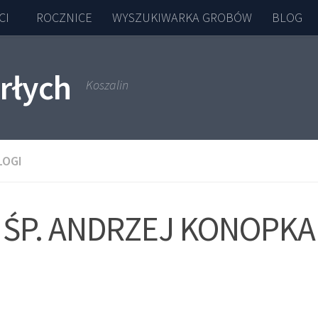
CI
ROCZNICE
WYSZUKIWARKA GROBÓW
BLOG
rłych
Koszalin
LOGI
ŚP. ANDRZEJ KONOPKA