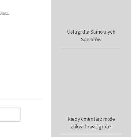
ularz
.
Usługi dla Samotnych
Seniorów
Kiedy cmentarz może
zlikwidować grób?