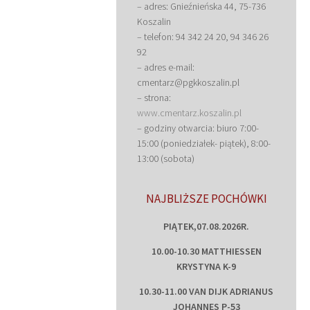
– adres: Gnieźnieńska 44, 75-736
Koszalin
– telefon: 94 342 24 20, 94 346 26
92
– adres e-mail:
cmentarz@pgkkoszalin.pl
– strona:
www.cmentarz.koszalin.pl
– godziny otwarcia: biuro 7:00-
15:00 (poniedziałek- piątek), 8:00-
13:00 (sobota)
NAJBLIŻSZE POCHÓWKI
PIĄTEK,07.08.2026R.
10.00-10.30 MATTHIESSEN
KRYSTYNA K-9
10.30-11.00 VAN DIJK ADRIANUS
JOHANNES P-53