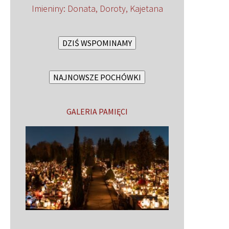
Imieniny
:
Donata
,
Doroty
,
Kajetana
DZIŚ WSPOMINAMY
NAJNOWSZE POCHÓWKI
GALERIA PAMIĘCI