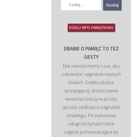
Szukaj:
DODAJ WPIS PAMIĄTKOWY
DBANIE O PAMIĘĆ TO TEŻ
GESTY
Nie zawsze mamy czas, aby
odwiedzić nagrobek naszych
bliskich. Dzięki usłudze
sprzątającej, dostarczenia
kwiatów/zniczy w prosty
sposób zadbasz o nagrobek
zmarłego. Po wykonaniu
usługi otrzymasz także
zdjęcie potwierdzające jej