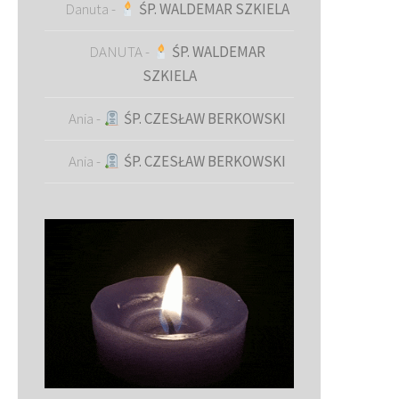
Danuta
-
ŚP. WALDEMAR SZKIELA
DANUTA
-
ŚP. WALDEMAR
SZKIELA
Ania
-
ŚP. CZESŁAW BERKOWSKI
Ania
-
ŚP. CZESŁAW BERKOWSKI