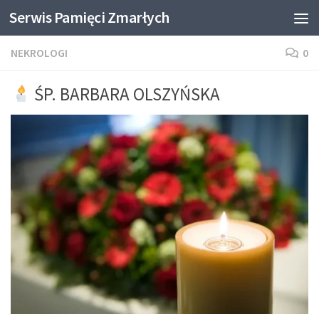
Serwis Pamięci Zmarłych
Skip to content
NEKROLOGI
0
ŚP. BARBARA OLSZYŃSKA