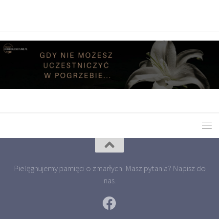
Pielęgnujemy pamięci o zmarłych. Masz pytania? Napisz do
nas.