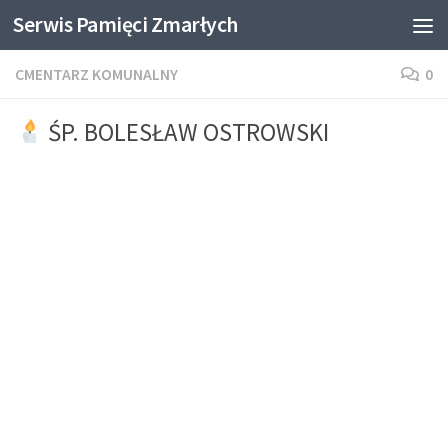
Serwis Pamięci Zmarłych
Skip to content
CMENTARZ KOMUNALNY
0
ŚP. BOLESŁAW OSTROWSKI