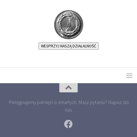
WESPRZYJ NASZĄ DZIAŁALNOŚĆ
Pielęgnujemy pamięci o zmarłych. Masz pytania? Napisz do
nas.