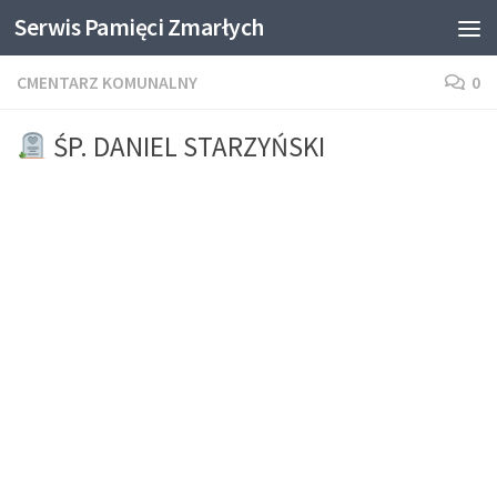
Serwis Pamięci Zmarłych
Skip to content
CMENTARZ KOMUNALNY
0
ŚP. DANIEL STARZYŃSKI