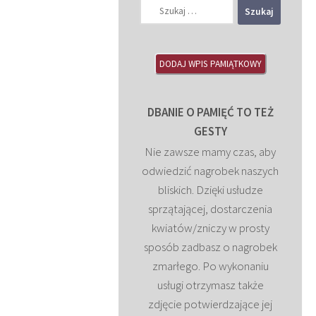
Szukaj:
DODAJ WPIS PAMIĄTKOWY
DBANIE O PAMIĘĆ TO TEŻ
GESTY
Nie zawsze mamy czas, aby
odwiedzić nagrobek naszych
bliskich. Dzięki usłudze
sprzątającej, dostarczenia
kwiatów/zniczy w prosty
sposób zadbasz o nagrobek
zmarłego. Po wykonaniu
usługi otrzymasz także
zdjęcie potwierdzające jej