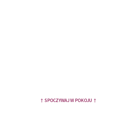
† SPOCZYWAJ W POKOJU †