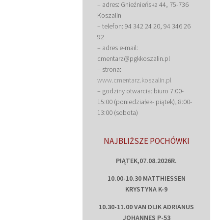
– adres: Gnieźnieńska 44, 75-736
Koszalin
– telefon: 94 342 24 20, 94 346 26
92
– adres e-mail:
cmentarz@pgkkoszalin.pl
– strona:
www.cmentarz.koszalin.pl
– godziny otwarcia: biuro 7:00-
15:00 (poniedziałek- piątek), 8:00-
13:00 (sobota)
NAJBLIŻSZE POCHÓWKI
PIĄTEK,07.08.2026R.
10.00-10.30 MATTHIESSEN
KRYSTYNA K-9
10.30-11.00 VAN DIJK ADRIANUS
JOHANNES P-53