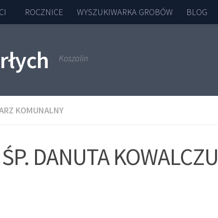
CI
ROCZNICE
WYSZUKIWARKA GROBÓW
BLOG
rłych
Koszalin
ARZ KOMUNALNY
ŚP. DANUTA KOWALCZ