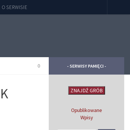
O SERWISIE
0
- SERWISY PAMIĘCI -
UK
ZNAJDŹ GRÓB
Opublikowane
Wpisy