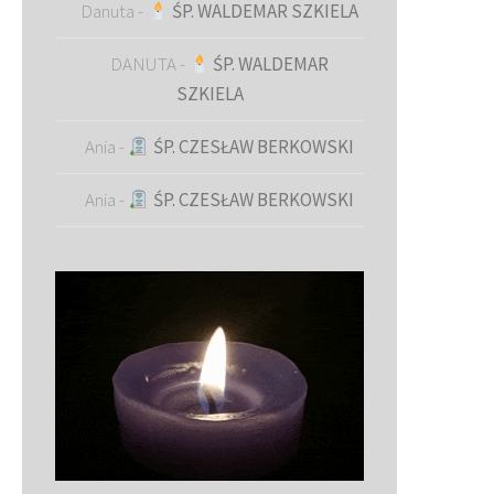
Danuta
-
ŚP. WALDEMAR SZKIELA
DANUTA
-
ŚP. WALDEMAR
SZKIELA
Ania
-
ŚP. CZESŁAW BERKOWSKI
Ania
-
ŚP. CZESŁAW BERKOWSKI