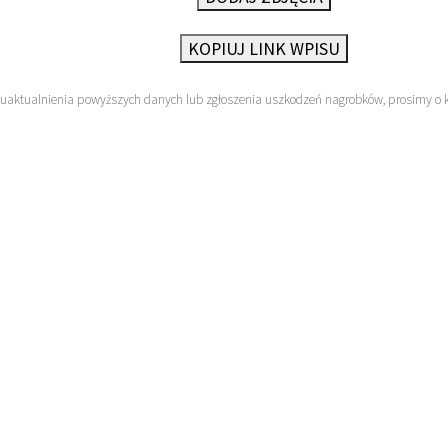
KOPIUJ LINK WPISU
 uaktualnienia powyższych danych lub zgłoszenia uszkodzeń nagrobków, prosimy o 