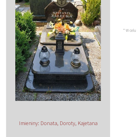
* W celu
Imieniny
:
Donata
,
Doroty
,
Kajetana