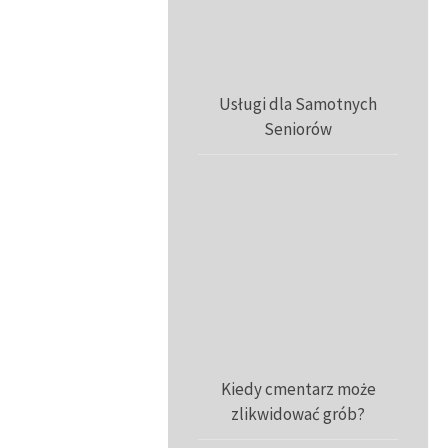
Usługi dla Samotnych
Seniorów
Kiedy cmentarz może
zlikwidować grób?