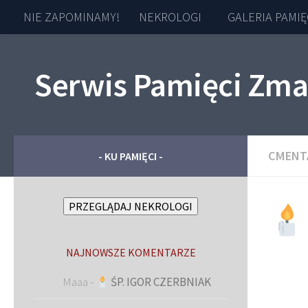
NIE ZAPOMINAMY!
NEKROLOGI
GALERIA PAMIĘ
Skip to content
Serwis Pamięci Zma
CMENT
- KU PAMIĘCI -
PRZEGLĄDAJ NEKROLOGI
NAJNOWSZE KOMENTARZE
Maaa
-
ŚP. IGOR CZERBNIAK