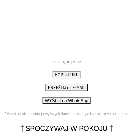
Udostępnij wpis:
KOPIUJ URL
PRZEŚLIJ na E-MAIL
WYŚLIJ na WhatsApp
* W celu uaktualnienia powyższych danych prosimy o kontakt przez
formularz
.
†
†
SPOCZYWAJ W POKOJU