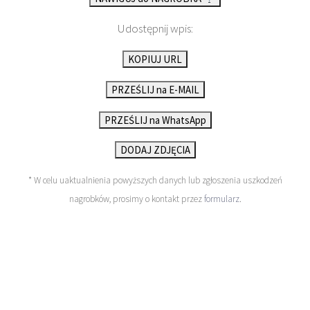
Udostępnij wpis:
KOPIUJ URL
PRZEŚLIJ na E-MAIL
PRZEŚLIJ na WhatsApp
DODAJ ZDJĘCIA
* W celu uaktualnienia powyższych danych lub zgłoszenia uszkodzeń
nagrobków, prosimy o kontakt przez
formularz
.