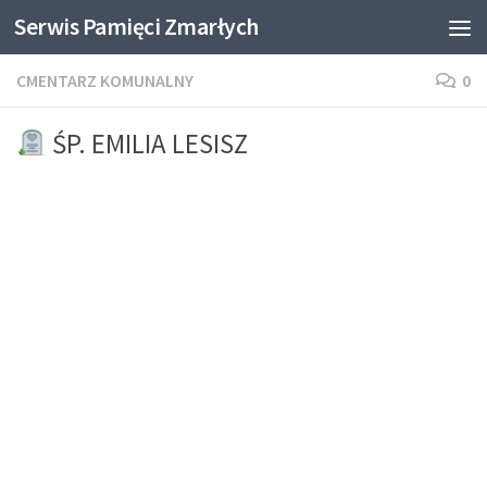
Serwis Pamięci Zmarłych
Skip to content
CMENTARZ KOMUNALNY
0
ŚP. EMILIA LESISZ