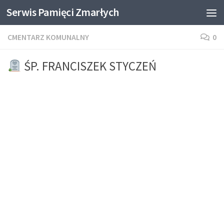
Serwis Pamięci Zmarłych
Skip to content
CMENTARZ KOMUNALNY
0
ŚP. FRANCISZEK STYCZEŃ