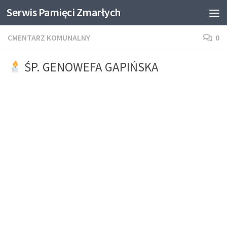
Serwis Pamięci Zmarłych
Skip to content
CMENTARZ KOMUNALNY
0
ŚP. GENOWEFA GAPIŃSKA