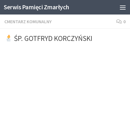
Serwis Pamięci Zmarłych
Skip to content
CMENTARZ KOMUNALNY
0
ŚP. GOTFRYD KORCZYŃSKI