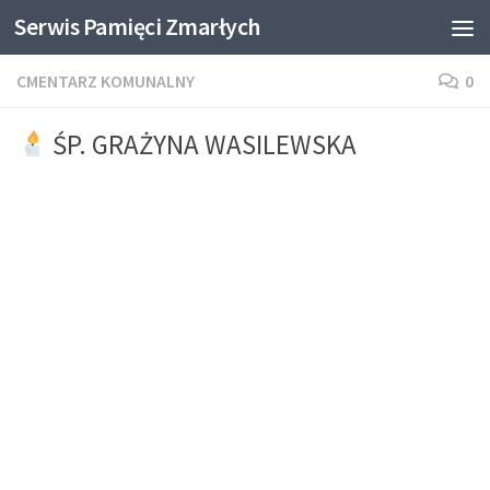
Serwis Pamięci Zmarłych
Skip to content
CMENTARZ KOMUNALNY
0
ŚP. GRAŻYNA WASILEWSKA