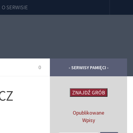
O SERWISIE
0
- SERWISY PAMIĘCI -
CZ
ZNAJDŹ GRÓB
Opublikowane
Wpisy