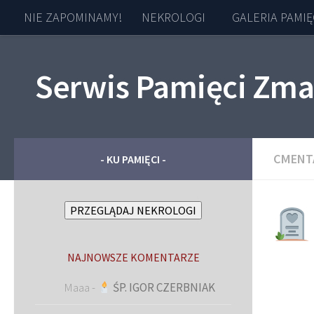
NIE ZAPOMINAMY!
NEKROLOGI
GALERIA PAMIĘ
Skip to content
Serwis Pamięci Zma
CMENT
- KU PAMIĘCI -
PRZEGLĄDAJ NEKROLOGI
NAJNOWSZE KOMENTARZE
Maaa
-
ŚP. IGOR CZERBNIAK