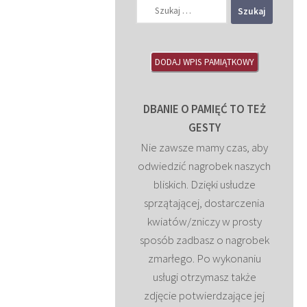
Szukaj:
DODAJ WPIS PAMIĄTKOWY
DBANIE O PAMIĘĆ TO TEŻ
GESTY
Nie zawsze mamy czas, aby
odwiedzić nagrobek naszych
bliskich. Dzięki usłudze
sprzątającej, dostarczenia
kwiatów/zniczy w prosty
sposób zadbasz o nagrobek
zmarłego. Po wykonaniu
usługi otrzymasz także
zdjęcie potwierdzające jej