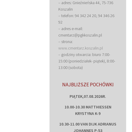
– adres: Gnieźnieńska 44, 75-736
Koszalin
– telefon: 94 342 24 20, 94 346 26
92
– adres e-mail:
cmentarz@pgkkoszalin.pl
– strona:
www.cmentarz.koszalin.pl
– godziny otwarcia: biuro 7:00-
15:00 (poniedziałek- piątek), 8:00-
13:00 (sobota)
NAJBLIŻSZE POCHÓWKI
PIĄTEK,07.08.2026R.
10.00-10.30 MATTHIESSEN
KRYSTYNA K-9
10.30-11.00 VAN DIJK ADRIANUS
JOHANNES P-53