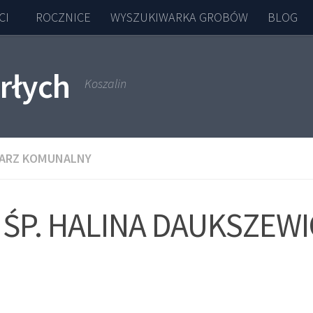
CI
ROCZNICE
WYSZUKIWARKA GROBÓW
BLOG
rłych
Koszalin
ARZ KOMUNALNY
ŚP. HALINA DAUKSZEWI