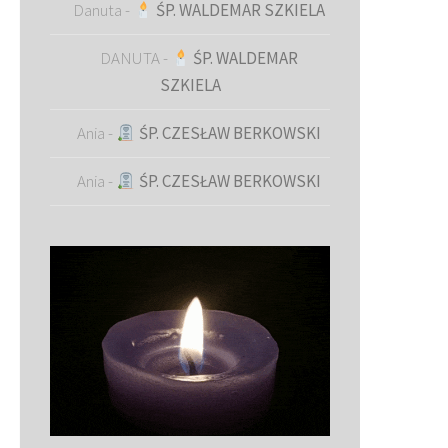
Danuta
-
ŚP. WALDEMAR SZKIELA
DANUTA
-
ŚP. WALDEMAR
SZKIELA
Ania
-
ŚP. CZESŁAW BERKOWSKI
Ania
-
ŚP. CZESŁAW BERKOWSKI