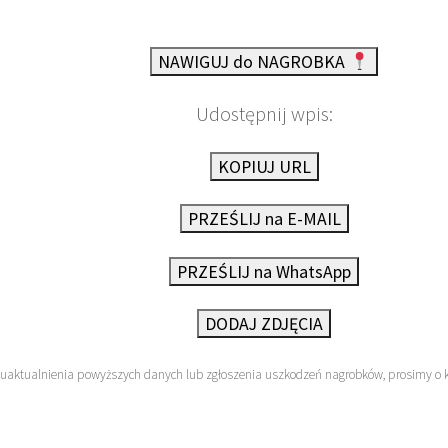
NAWIGUJ do NAGROBKA
Udostępnij wpis:
KOPIUJ URL
PRZEŚLIJ na E-MAIL
PRZEŚLIJ na WhatsApp
DODAJ ZDJĘCIA
 uaktualnienia powyższych danych lub zgłoszenia uszkodzeń nagrobków, prosimy o 