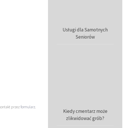
Usługi dla Samotnych
Seniorów
kontakt przez
formularz
.
Kiedy cmentarz może
zlikwidować grób?