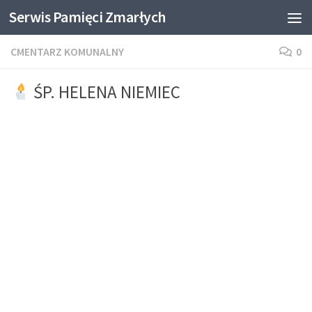
Serwis Pamięci Zmarłych
Skip to content
CMENTARZ KOMUNALNY
0
ŚP. HELENA NIEMIEC