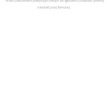
* W celu uaktualnienia powyższych danych lub zgłoszenia uszkodzeń, prosimy
o kontakt przez
formularz
.