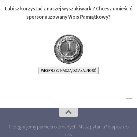
Lubisz korzystać z naszej wyszukiwarki? Chcesz umieścić
spersonalizowany Wpis Pamiątkowy?
WESPRZYJ NASZĄ DZIAŁALNOŚĆ
Pielęgnujemy pamięci o zmarłych. Masz pytania? Napisz do
nas.