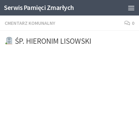
Serwis Pamięci Zmarłych
Skip to content
CMENTARZ KOMUNALNY
0
ŚP. HIERONIM LISOWSKI