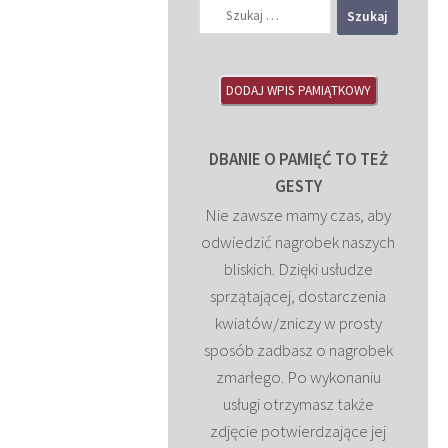
Szukaj:
DODAJ WPIS PAMIĄTKOWY
DBANIE O PAMIĘĆ TO TEŻ
GESTY
Nie zawsze mamy czas, aby
odwiedzić nagrobek naszych
bliskich. Dzięki usłudze
sprzątającej, dostarczenia
kwiatów/zniczy w prosty
sposób zadbasz o nagrobek
zmarłego. Po wykonaniu
usługi otrzymasz także
zdjęcie potwierdzające jej