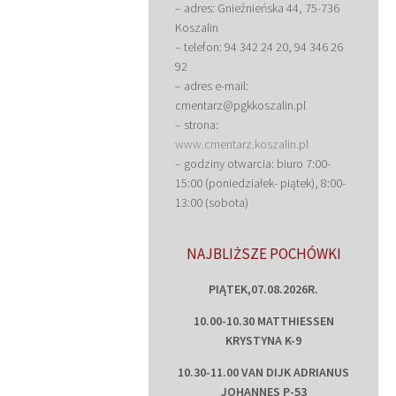
– adres: Gnieźnieńska 44, 75-736
Koszalin
– telefon: 94 342 24 20, 94 346 26
92
– adres e-mail:
cmentarz@pgkkoszalin.pl
– strona:
www.cmentarz.koszalin.pl
– godziny otwarcia: biuro 7:00-
15:00 (poniedziałek- piątek), 8:00-
13:00 (sobota)
NAJBLIŻSZE POCHÓWKI
PIĄTEK,07.08.2026R.
10.00-10.30 MATTHIESSEN
KRYSTYNA K-9
10.30-11.00 VAN DIJK ADRIANUS
JOHANNES P-53