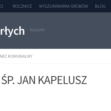
CI
ROCZNICE
WYSZUKIWARKA GROBÓW
BLOG
rłych
Koszalin
ARZ KOMUNALNY
ŚP. JAN KAPELUSZ