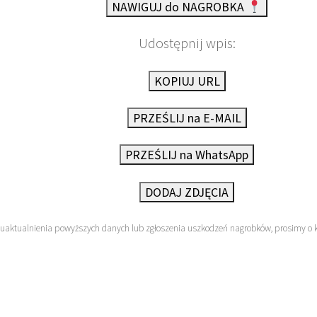
NAWIGUJ do NAGROBKA
Udostępnij wpis:
KOPIUJ URL
PRZEŚLIJ na E-MAIL
PRZEŚLIJ na WhatsApp
DODAJ ZDJĘCIA
 uaktualnienia powyższych danych lub zgłoszenia uszkodzeń nagrobków, prosimy o 