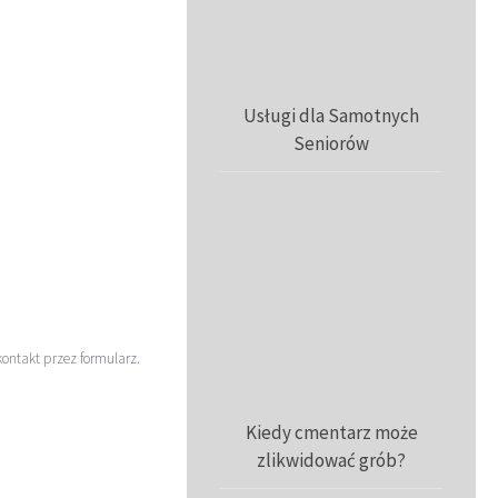
Usługi dla Samotnych
Seniorów
kontakt przez
formularz
.
Kiedy cmentarz może
zlikwidować grób?