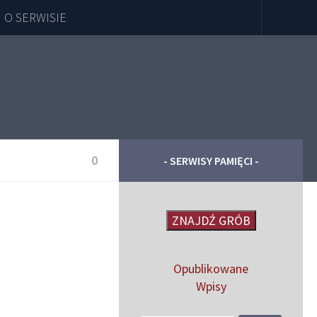
O SERWISIE
0
- SERWISY PAMIĘCI -
ZNAJDŹ GRÓB
Opublikowane
Wpisy