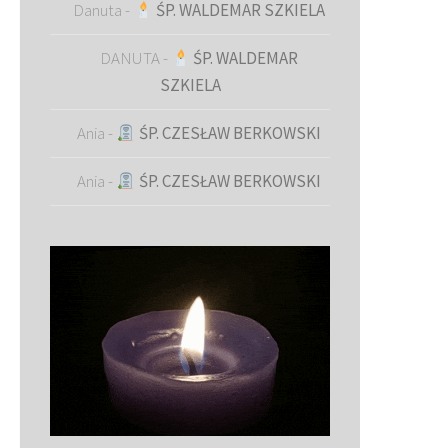
Danuta
-
ŚP. WALDEMAR SZKIELA
DANUTA
-
ŚP. WALDEMAR
SZKIELA
Ania
-
ŚP. CZESŁAW BERKOWSKI
Ania
-
ŚP. CZESŁAW BERKOWSKI