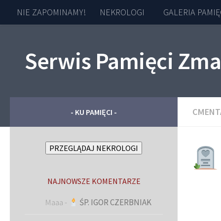
NIE ZAPOMINAMY!
NEKROLOGI
GALERIA PAMIĘ
Skip to content
Serwis Pamięci Zma
CMENT
- KU PAMIĘCI -
PRZEGLĄDAJ NEKROLOGI
NAJNOWSZE KOMENTARZE
Maaa
-
ŚP. IGOR CZERBNIAK