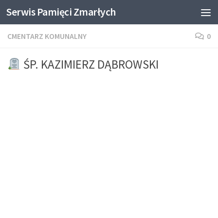
Serwis Pamięci Zmarłych
Skip to content
CMENTARZ KOMUNALNY
0
ŚP. KAZIMIERZ DĄBROWSKI