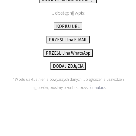
Udostępnij wpis:
KOPIUJ URL
PRZEŚLIJ na E-MAIL
PRZEŚLIJ na WhatsApp
DODAJ ZDJĘCIA
* W celu uaktualnienia powyższych danych lub zgłoszenia uszkodzeń
nagrobków, prosimy o kontakt przez
formularz
.