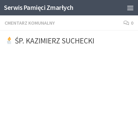
Serwis Pamięci Zmarłych
Skip to content
CMENTARZ KOMUNALNY
0
ŚP. KAZIMIERZ SUCHECKI