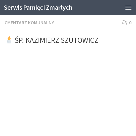
Serwis Pamięci Zmarłych
Skip to content
CMENTARZ KOMUNALNY
0
ŚP. KAZIMIERZ SZUTOWICZ