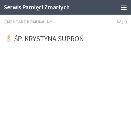
Serwis Pamięci Zmarłych
Skip to content
CMENTARZ KOMUNALNY
0
ŚP. KRYSTYNA SUPROŃ