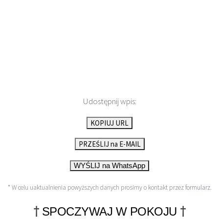
Udostępnij wpis:
KOPIUJ URL
PRZEŚLIJ na E-MAIL
WYŚLIJ na WhatsApp
* W celu uaktualnienia powyższych danych prosimy o kontakt przez
formularz
.
†
†
SPOCZYWAJ W POKOJU