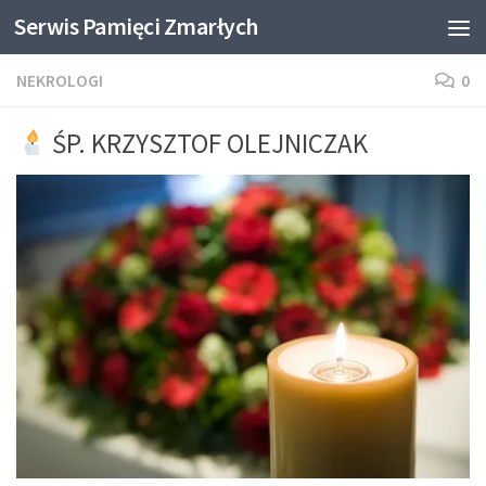
Serwis Pamięci Zmarłych
Skip to content
NEKROLOGI
0
ŚP. KRZYSZTOF OLEJNICZAK