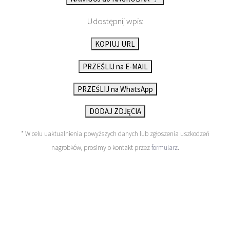
Udostępnij wpis:
KOPIUJ URL
PRZEŚLIJ na E-MAIL
PRZEŚLIJ na WhatsApp
DODAJ ZDJĘCIA
* W celu uaktualnienia powyższych danych lub zgłoszenia uszkodzeń
nagrobków, prosimy o kontakt przez
formularz
.