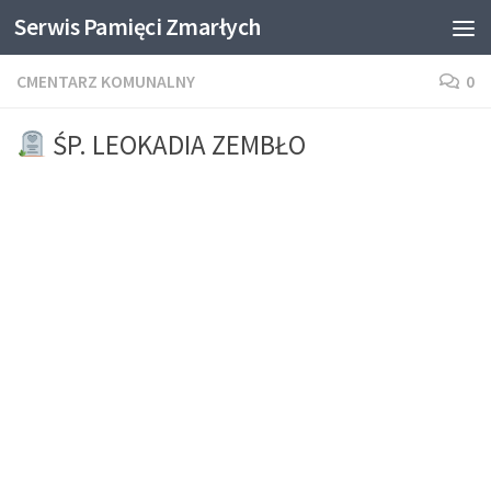
Serwis Pamięci Zmarłych
Skip to content
CMENTARZ KOMUNALNY
0
ŚP. LEOKADIA ZEMBŁO