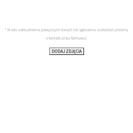
* W celu uaktualnienia powyższych danych lub zgłoszenia uszkodzeń, prosimy
o kontakt przez
formularz
.
DODAJ ZDJĘCIA