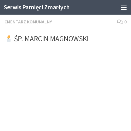
Serwis Pamięci Zmarłych
Skip to content
CMENTARZ KOMUNALNY
0
ŚP. MARCIN MAGNOWSKI