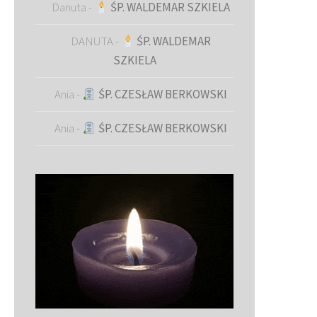
Danuta
-
ŚP. WALDEMAR SZKIELA
DANUTA
-
ŚP. WALDEMAR
SZKIELA
Ania
-
ŚP. CZESŁAW BERKOWSKI
Ania
-
ŚP. CZESŁAW BERKOWSKI