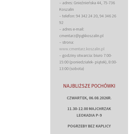
– adres: Gnieźnieńska 44, 75-736
Koszalin
– telefon: 94 342 24 20, 94 346 26
92
– adres e-mail:
cmentarz@pgkkoszalin.pl
– strona:
www.cmentarz.koszalin.pl
– godziny otwarcia: biuro 7:00-
15:00 (poniedziałek- piątek), 8:00-
13:00 (sobota)
NAJBLIŻSZE POCHÓWKI
CZWARTEK, 06.08.2026R.
11.30-12.00 MAJCHRZAK
LEOKADIA P-9
POGRZEBY BEZ KAPLICY