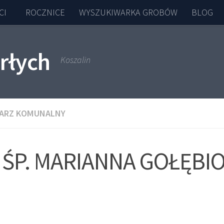
CI
ROCZNICE
WYSZUKIWARKA GROBÓW
BLOG
rłych
Koszalin
ARZ KOMUNALNY
ŚP. MARIANNA GOŁĘBI