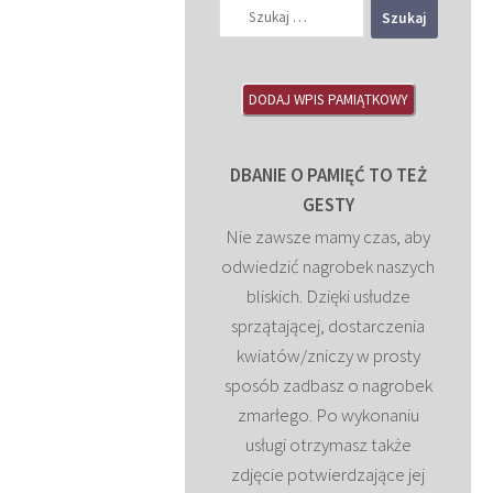
Szukaj:
DODAJ WPIS PAMIĄTKOWY
DBANIE O PAMIĘĆ TO TEŻ
GESTY
Nie zawsze mamy czas, aby
odwiedzić nagrobek naszych
bliskich. Dzięki usłudze
sprzątającej, dostarczenia
kwiatów/zniczy w prosty
sposób zadbasz o nagrobek
zmarłego. Po wykonaniu
usługi otrzymasz także
zdjęcie potwierdzające jej