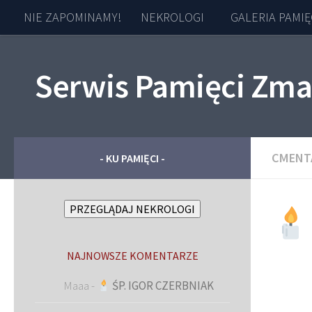
NIE ZAPOMINAMY!
NEKROLOGI
GALERIA PAMIĘ
Skip to content
Serwis Pamięci Zma
CMENT
- KU PAMIĘCI -
PRZEGLĄDAJ NEKROLOGI
NAJNOWSZE KOMENTARZE
Maaa
-
ŚP. IGOR CZERBNIAK