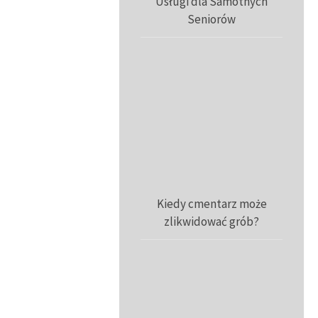
Usługi dla Samotnych
Seniorów
Kiedy cmentarz może
zlikwidować grób?