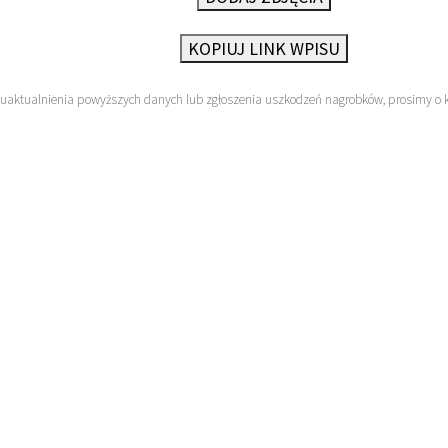
KOPIUJ LINK WPISU
 uaktualnienia powyższych danych lub zgłoszenia uszkodzeń nagrobków, prosimy o 