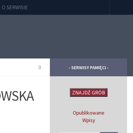
O SERWISIE
0
- SERWISY PAMIĘCI -
OWSKA
ZNAJDŹ GRÓB
Opublikowane
Wpisy