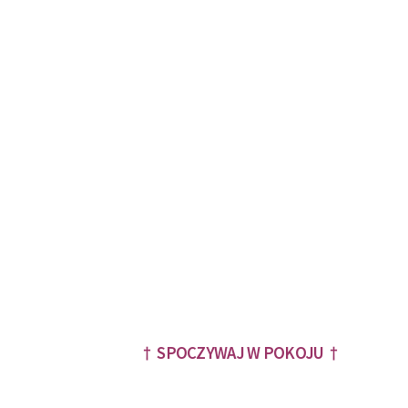
† SPOCZYWAJ W POKOJU †