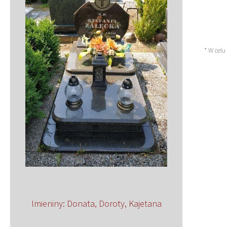
* W celu
Imieniny
:
Donata
,
Doroty
,
Kajetana