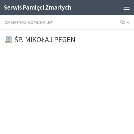
Serwis Pamięci Zmarłych
Skip to content
CMENTARZ KOMUNALNY
0
ŚP. MIKOŁAJ PEGEN