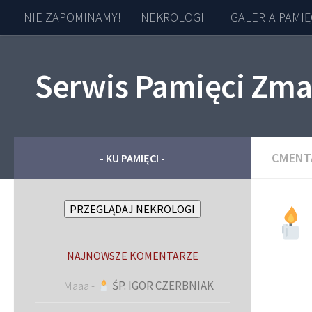
NIE ZAPOMINAMY!
NEKROLOGI
GALERIA PAMIĘ
Skip to content
Serwis Pamięci Zma
CMENT
- KU PAMIĘCI -
PRZEGLĄDAJ NEKROLOGI
NAJNOWSZE KOMENTARZE
Maaa
-
ŚP. IGOR CZERBNIAK