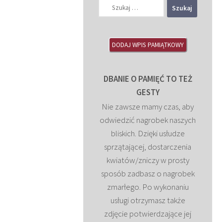
Szukaj:
DODAJ WPIS PAMIĄTKOWY
DBANIE O PAMIĘĆ TO TEŻ
GESTY
Nie zawsze mamy czas, aby
odwiedzić nagrobek naszych
bliskich. Dzięki usłudze
sprzątającej, dostarczenia
kwiatów/zniczy w prosty
sposób zadbasz o nagrobek
zmarłego. Po wykonaniu
usługi otrzymasz także
zdjęcie potwierdzające jej