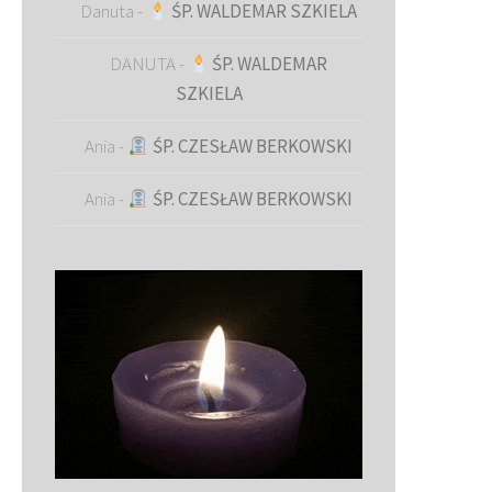
Danuta
-
ŚP. WALDEMAR SZKIELA
DANUTA
-
ŚP. WALDEMAR
SZKIELA
Ania
-
ŚP. CZESŁAW BERKOWSKI
Ania
-
ŚP. CZESŁAW BERKOWSKI