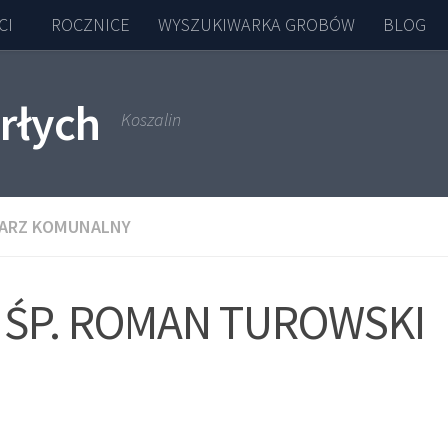
CI
ROCZNICE
WYSZUKIWARKA GROBÓW
BLOG
rłych
Koszalin
ARZ KOMUNALNY
ŚP. ROMAN TUROWSKI