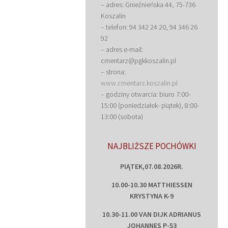
– adres: Gnieźnieńska 44, 75-736
Koszalin
– telefon: 94 342 24 20, 94 346 26
92
– adres e-mail:
cmentarz@pgkkoszalin.pl
– strona:
www.cmentarz.koszalin.pl
– godziny otwarcia: biuro 7:00-
15:00 (poniedziałek- piątek), 8:00-
13:00 (sobota)
NAJBLIŻSZE POCHÓWKI
PIĄTEK,07.08.2026R.
10.00-10.30 MATTHIESSEN
KRYSTYNA K-9
10.30-11.00 VAN DIJK ADRIANUS
JOHANNES P-53