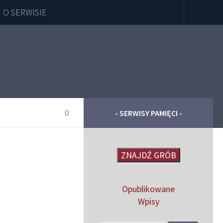
O SERWISIE
0
- SERWISY PAMIĘCI -
ZNAJDŹ GRÓB
Opublikowane
Wpisy