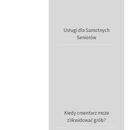
Usługi dla Samotnych
Seniorów
Kiedy cmentarz może
zlikwidować grób?