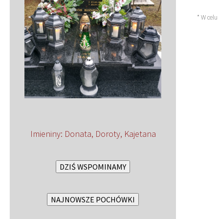
* W celu
Imieniny
:
Donata
,
Doroty
,
Kajetana
DZIŚ WSPOMINAMY
NAJNOWSZE POCHÓWKI