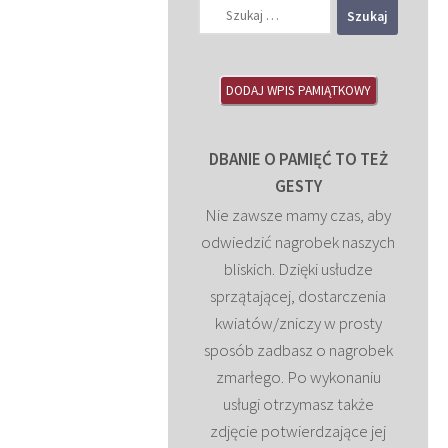
Szukaj:
DODAJ WPIS PAMIĄTKOWY
DBANIE O PAMIĘĆ TO TEŻ
GESTY
Nie zawsze mamy czas, aby
odwiedzić nagrobek naszych
bliskich. Dzięki usłudze
sprzątającej, dostarczenia
kwiatów/zniczy w prosty
sposób zadbasz o nagrobek
zmarłego. Po wykonaniu
usługi otrzymasz także
zdjęcie potwierdzające jej