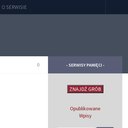
O SERWISIE
0
- SERWISY PAMIĘCI -
ZNAJDŹ GRÓB
Opublikowane
Wpisy