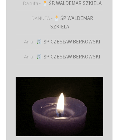
Danuta
-
ŚP. WALDEMAR SZKIELA
DANUTA
-
ŚP. WALDEMAR
SZKIELA
Ania
-
ŚP. CZESŁAW BERKOWSKI
Ania
-
ŚP. CZESŁAW BERKOWSKI