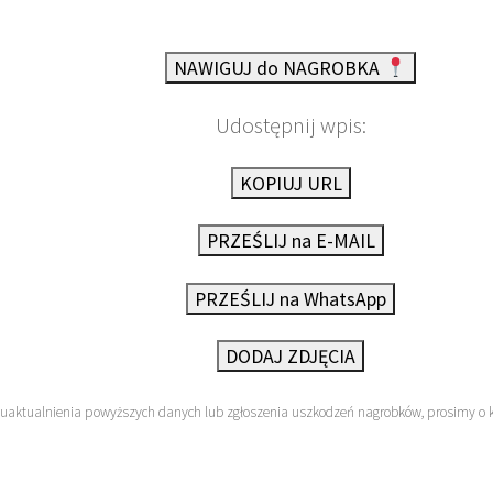
NAWIGUJ do NAGROBKA
Udostępnij wpis:
KOPIUJ URL
PRZEŚLIJ na E-MAIL
PRZEŚLIJ na WhatsApp
DODAJ ZDJĘCIA
 uaktualnienia powyższych danych lub zgłoszenia uszkodzeń nagrobków, prosimy o 