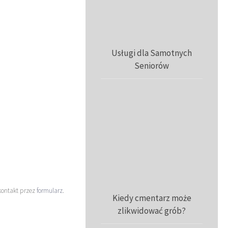
Usługi dla Samotnych
Seniorów
kontakt przez
formularz
.
Kiedy cmentarz może
zlikwidować grób?