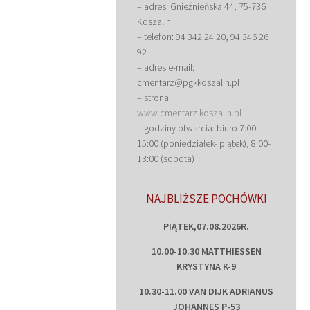
– adres: Gnieźnieńska 44, 75-736
Koszalin
– telefon: 94 342 24 20, 94 346 26
92
– adres e-mail:
cmentarz@pgkkoszalin.pl
– strona:
www.cmentarz.koszalin.pl
– godziny otwarcia: biuro 7:00-
15:00 (poniedziałek- piątek), 8:00-
13:00 (sobota)
NAJBLIŻSZE POCHÓWKI
PIĄTEK,07.08.2026R.
10.00-10.30 MATTHIESSEN
KRYSTYNA K-9
10.30-11.00 VAN DIJK ADRIANUS
JOHANNES P-53