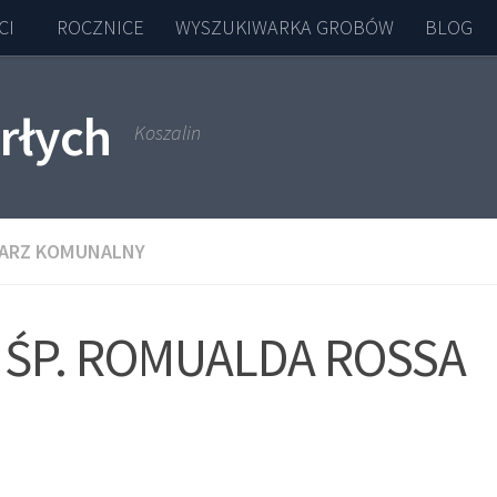
CI
ROCZNICE
WYSZUKIWARKA GROBÓW
BLOG
rłych
Koszalin
ARZ KOMUNALNY
ŚP. ROMUALDA ROSSA