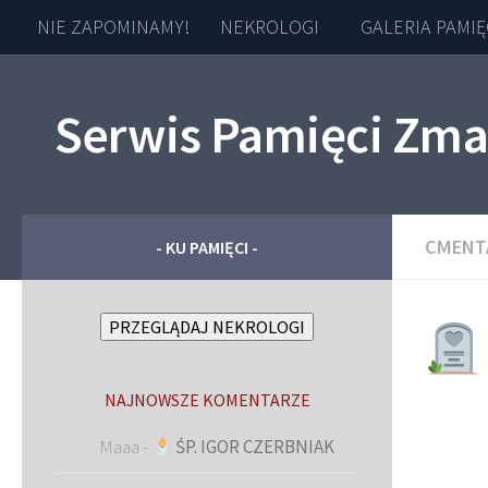
NIE ZAPOMINAMY!
NEKROLOGI
GALERIA PAMIĘ
Skip to content
Serwis Pamięci Zma
CMENT
- KU PAMIĘCI -
PRZEGLĄDAJ NEKROLOGI
NAJNOWSZE KOMENTARZE
Maaa
-
ŚP. IGOR CZERBNIAK