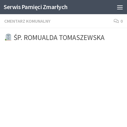
Serwis Pamięci Zmarłych
Skip to content
CMENTARZ KOMUNALNY
0
ŚP. ROMUALDA TOMASZEWSKA