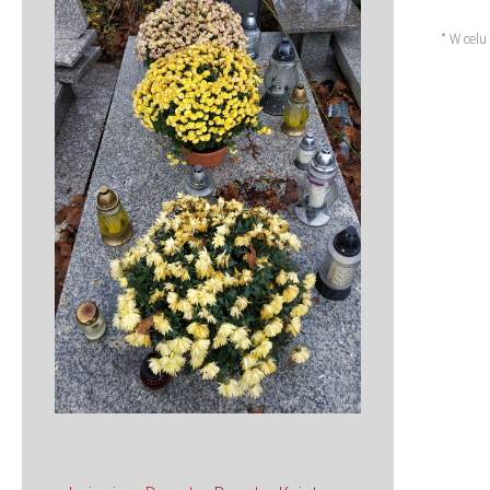
* W celu