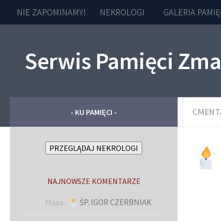
NIE ZAPOMINAMY!
NEKROLOGI
GALERIA PAMIĘ
Skip to content
Serwis Pamięci Zma
CMENT
- KU PAMIĘCI -
PRZEGLĄDAJ NEKROLOGI
NAJNOWSZE KOMENTARZE
Maaa
-
ŚP. IGOR CZERBNIAK