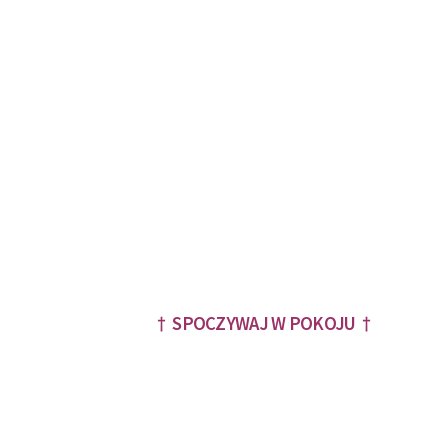
† SPOCZYWAJ W POKOJU †