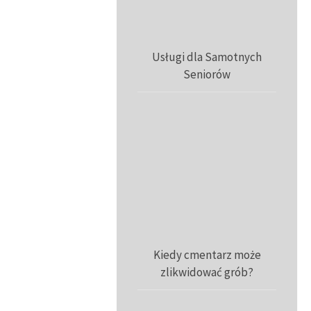
Usługi dla Samotnych
Seniorów
Kiedy cmentarz może
zlikwidować grób?