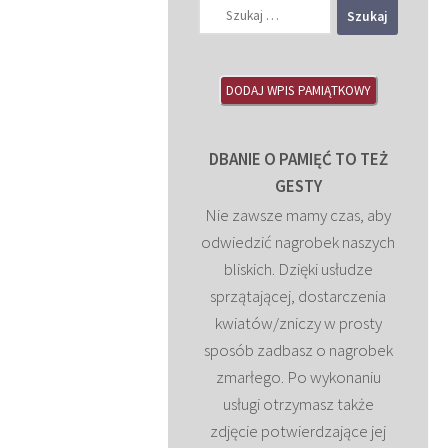
Szukaj:
DODAJ WPIS PAMIĄTKOWY
DBANIE O PAMIĘĆ TO TEŻ
GESTY
Nie zawsze mamy czas, aby
odwiedzić nagrobek naszych
bliskich. Dzięki usłudze
sprzątającej, dostarczenia
kwiatów/zniczy w prosty
sposób zadbasz o nagrobek
zmarłego. Po wykonaniu
usługi otrzymasz także
zdjęcie potwierdzające jej