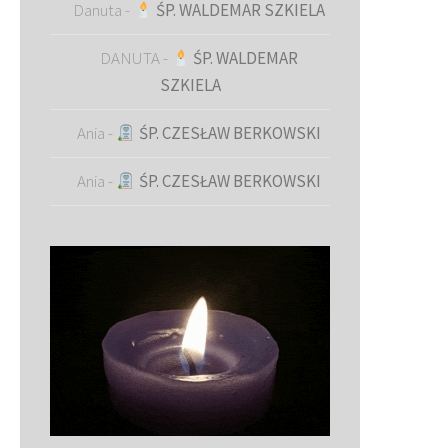
Danuta
-
ŚP. WALDEMAR SZKIELA
DANUTA
-
ŚP. WALDEMAR
SZKIELA
Ania
-
ŚP. CZESŁAW BERKOWSKI
Ania
-
ŚP. CZESŁAW BERKOWSKI