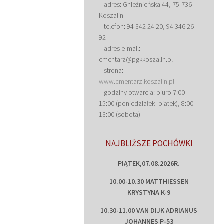
– adres: Gnieźnieńska 44, 75-736
Koszalin
– telefon: 94 342 24 20, 94 346 26
92
– adres e-mail:
cmentarz@pgkkoszalin.pl
– strona:
www.cmentarz.koszalin.pl
– godziny otwarcia: biuro 7:00-
15:00 (poniedziałek- piątek), 8:00-
13:00 (sobota)
NAJBLIŻSZE POCHÓWKI
PIĄTEK,07.08.2026R.
10.00-10.30 MATTHIESSEN
KRYSTYNA K-9
10.30-11.00 VAN DIJK ADRIANUS
JOHANNES P-53