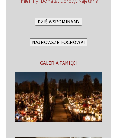
Imieniny
:
Donata
,
Doroty
,
Kajetana
DZIŚ WSPOMINAMY
NAJNOWSZE POCHÓWKI
GALERIA PAMIĘCI