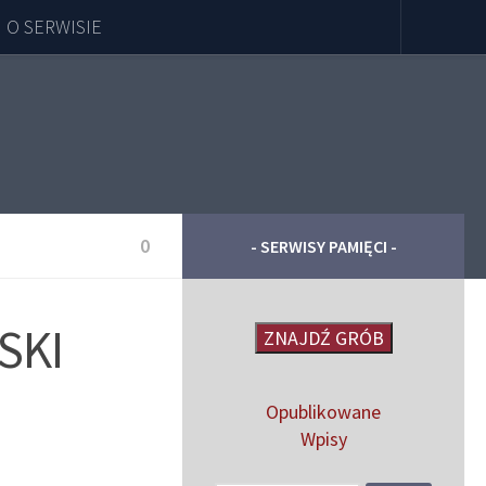
O SERWISIE
0
- SERWISY PAMIĘCI -
SKI
ZNAJDŹ GRÓB
Opublikowane
Wpisy