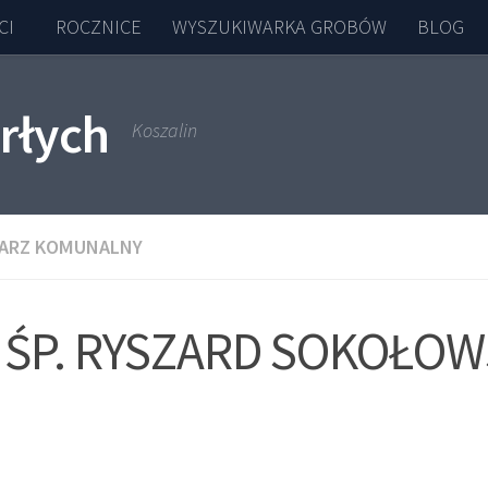
CI
ROCZNICE
WYSZUKIWARKA GROBÓW
BLOG
rłych
Koszalin
ARZ KOMUNALNY
ŚP. RYSZARD SOKOŁOW