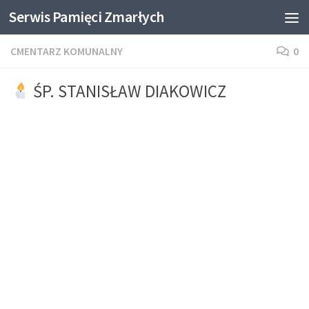
Serwis Pamięci Zmarłych
Skip to content
CMENTARZ KOMUNALNY
0
ŚP. STANISŁAW DIAKOWICZ