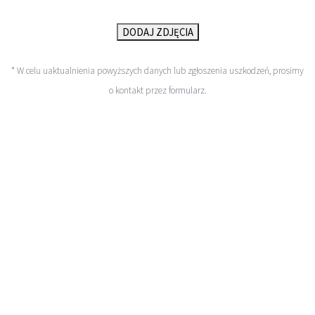
DODAJ ZDJĘCIA
* W celu uaktualnienia powyższych danych lub zgłoszenia uszkodzeń, prosimy
o kontakt przez
formularz
.