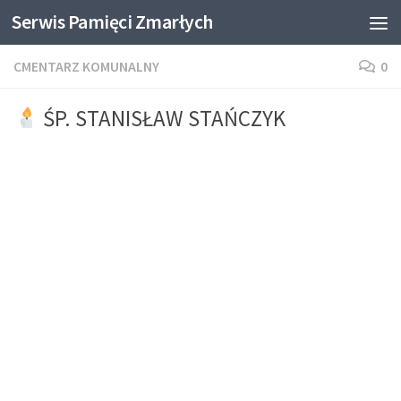
Serwis Pamięci Zmarłych
Skip to content
CMENTARZ KOMUNALNY
0
ŚP. STANISŁAW STAŃCZYK