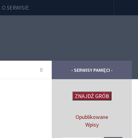
O SERWISIE
0
- SERWISY PAMIĘCI -
ZNAJDŹ GRÓB
Opublikowane
Wpisy