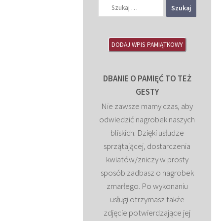
Szukaj:
DODAJ WPIS PAMIĄTKOWY
DBANIE O PAMIĘĆ TO TEŻ
GESTY
Nie zawsze mamy czas, aby
odwiedzić nagrobek naszych
bliskich. Dzięki usłudze
sprzątającej, dostarczenia
kwiatów/zniczy w prosty
sposób zadbasz o nagrobek
zmarłego. Po wykonaniu
usługi otrzymasz także
zdjęcie potwierdzające jej