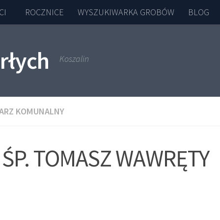
CI
ROCZNICE
WYSZUKIWARKA GROBÓW
BLOG
rłych
Koszalin
ARZ KOMUNALNY
ŚP. TOMASZ WAWRĘTY