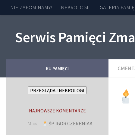
NIE ZAPOMINAMY!
NEKROLOGI
GALERIA PAMIĘ
Skip to content
Serwis Pamięci Zma
CMENT
- KU PAMIĘCI -
PRZEGLĄDAJ NEKROLOGI
NAJNOWSZE KOMENTARZE
Maaa
-
ŚP. IGOR CZERBNIAK