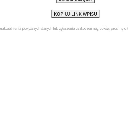
KOPIUJ LINK WPISU
 uaktualnienia powyższych danych lub zgłoszenia uszkodzeń nagrobków, prosimy o 