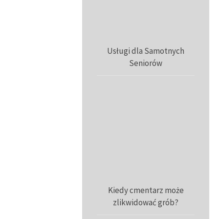
Usługi dla Samotnych
Seniorów
Kiedy cmentarz może
zlikwidować grób?