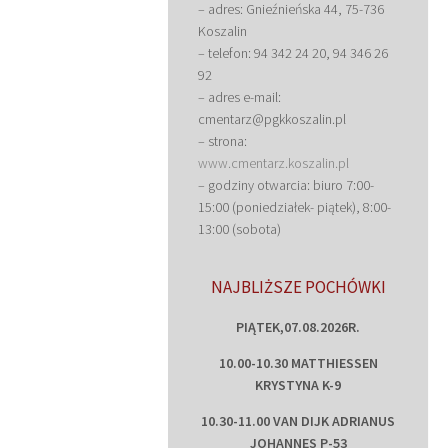
– adres: Gnieźnieńska 44, 75-736
Koszalin
– telefon: 94 342 24 20, 94 346 26
92
– adres e-mail:
cmentarz@pgkkoszalin.pl
– strona:
www.cmentarz.koszalin.pl
– godziny otwarcia: biuro 7:00-
15:00 (poniedziałek- piątek), 8:00-
13:00 (sobota)
NAJBLIŻSZE POCHÓWKI
PIĄTEK,07.08.2026R.
10.00-10.30 MATTHIESSEN
KRYSTYNA K-9
10.30-11.00 VAN DIJK ADRIANUS
JOHANNES P-53