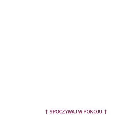
† SPOCZYWAJ W POKOJU †