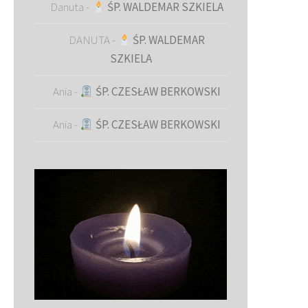
Danuta
-
ŚP. WALDEMAR SZKIELA
DANUTA
-
ŚP. WALDEMAR
SZKIELA
Ania
-
ŚP. CZESŁAW BERKOWSKI
Ania
-
ŚP. CZESŁAW BERKOWSKI