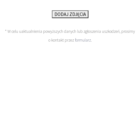
DODAJ ZDJĘCIA
* W celu uaktualnienia powyższych danych lub zgłoszenia uszkodzeń, prosimy
o kontakt przez
formularz
.