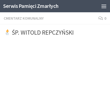
Serwis Pamięci Zmarłych
Skip to content
CMENTARZ KOMUNALNY
0
ŚP. WITOLD REPCZYŃSKI