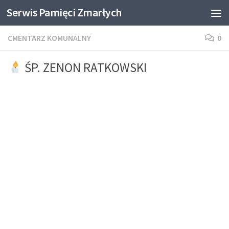
Serwis Pamięci Zmarłych
Skip to content
CMENTARZ KOMUNALNY
0
ŚP. ZENON RATKOWSKI