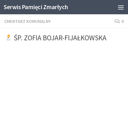
Serwis Pamięci Zmarłych
Skip to content
CMENTARZ KOMUNALNY
0
ŚP. ZOFIA BOJAR-FIJAŁKOWSKA