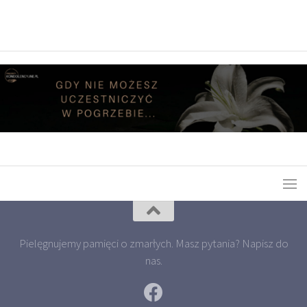
Pielęgnujemy pamięci o zmarłych. Masz pytania? Napisz do
nas.