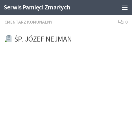
Serwis Pamięci Zmarłych
Skip to content
CMENTARZ KOMUNALNY
0
ŚP. JÓZEF NEJMAN