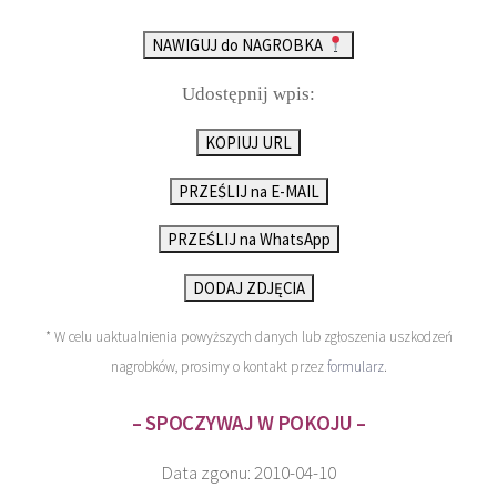
NAWIGUJ do NAGROBKA
Udostępnij wpis:
KOPIUJ URL
PRZEŚLIJ na E-MAIL
PRZEŚLIJ na WhatsApp
DODAJ ZDJĘCIA
* W celu uaktualnienia powyższych danych lub zgłoszenia uszkodzeń
nagrobków, prosimy o kontakt przez
formularz
.
– SPOCZYWAJ W POKOJU –
Data zgonu: 2010-04-10