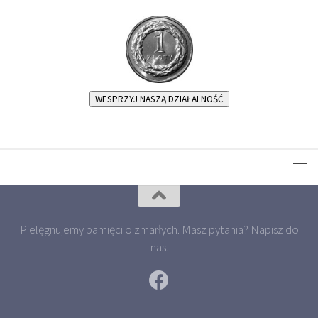
WESPRZYJ NASZĄ DZIAŁALNOŚĆ
Pielęgnujemy pamięci o zmarłych. Masz pytania? Napisz do
nas.