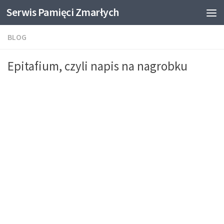
Serwis Pamięci Zmarłych
Skip to content
BLOG
Epitafium, czyli napis na nagrobku