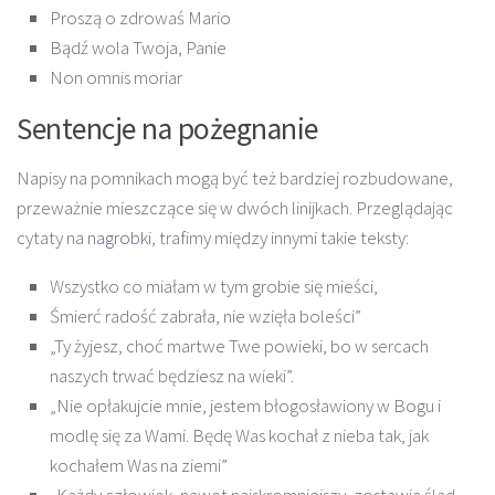
Proszą o zdrowaś Mario
Bądź wola Twoja, Panie
Non omnis moriar
Sentencje na pożegnanie
Napisy na pomnikach mogą być też bardziej rozbudowane,
przeważnie mieszczące się w dwóch linijkach. Przeglądając
cytaty na
nagrobki
, trafimy między innymi takie teksty:
Wszystko co miałam w tym grobie się mieści,
Śmierć radość zabrała, nie wzięła boleści”
„Ty żyjesz, choć martwe Twe powieki, bo w sercach
naszych trwać będziesz na wieki”.
„Nie opłakujcie mnie, jestem błogosławiony w Bogu i
modlę się za Wami. Będę Was kochał z nieba tak, jak
kochałem Was na ziemi”
„Każdy człowiek, nawet najskromniejszy, zostawia ślad