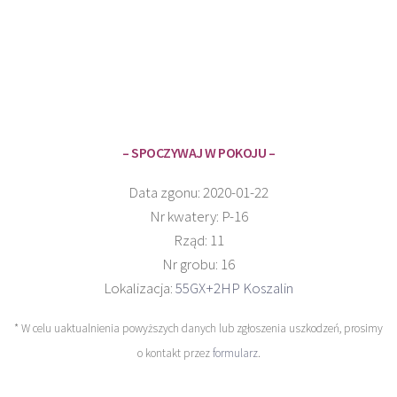
– SPOCZYWAJ W POKOJU –
Data zgonu: 2020-01-22
Nr kwatery: P-16
Rząd: 11
Nr grobu: 16
Lokalizacja:
55GX+2HP Koszalin
* W celu uaktualnienia powyższych danych lub zgłoszenia uszkodzeń, prosimy
o kontakt przez
formularz
.