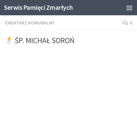
Serwis Pamięci Zmarłych
Skip to content
CMENTARZ KOMUNALNY
0
ŚP. MICHAŁ SOROŃ