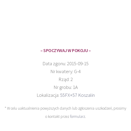
– SPOCZYWAJ W POKOJU –
Data zgonu: 2015-09-15
Nr kwatery: G-4
Rząd: 2
Nr grobu: 1A
Lokalizacja:
55FX+57 Koszalin
* W celu uaktualnienia powyższych danych lub zgłoszenia uszkodzeń, prosimy
o kontakt przez
formularz
.