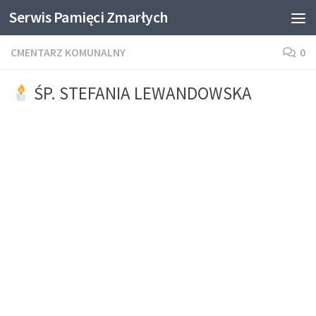
Serwis Pamięci Zmarłych
Skip to content
CMENTARZ KOMUNALNY
0
ŚP. STEFANIA LEWANDOWSKA