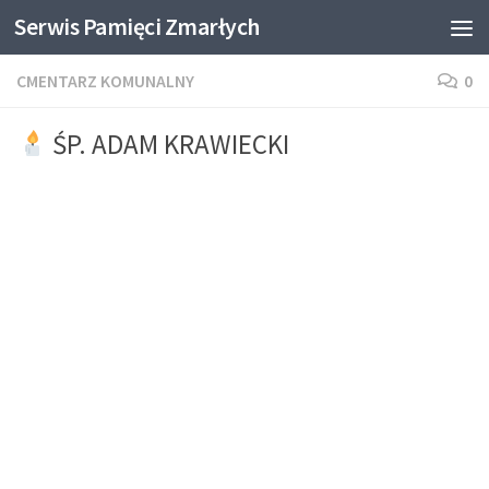
Serwis Pamięci Zmarłych
Skip to content
CMENTARZ KOMUNALNY
0
ŚP. ADAM KRAWIECKI