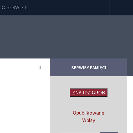
O SERWISIE
0
- SERWISY PAMIĘCI -
ZNAJDŹ GRÓB
Opublikowane
Wpisy