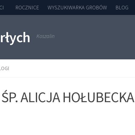
CI
ROCZNICE
WYSZUKIWARKA GROBÓW
BLOG
rłych
Koszalin
LOGI
ŚP. ALICJA HOŁUBECKA