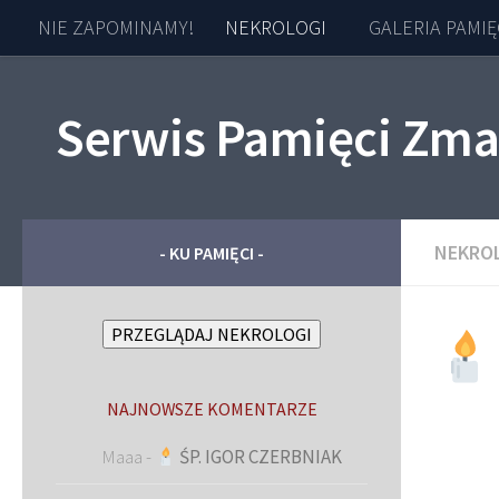
NIE ZAPOMINAMY!
NEKROLOGI
GALERIA PAMIĘ
Skip to content
Serwis Pamięci Zma
NEKRO
- KU PAMIĘCI -
PRZEGLĄDAJ NEKROLOGI
NAJNOWSZE KOMENTARZE
Maaa
-
ŚP. IGOR CZERBNIAK