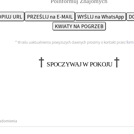
Poinformuj Znajomych
PIUJ URL
PRZEŚLIJ na E-MAIL
WYŚLIJ na WhatsApp
DO
KWIATY NA POGRZEB
* W celu uaktualnienia powyższych dawnych prosimy o kontakt przez
form
†
†
SPOCZYWAJ W POKOJU
adomienia