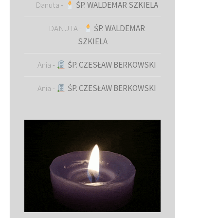
Danuta
-
ŚP. WALDEMAR SZKIELA
DANUTA
-
ŚP. WALDEMAR
SZKIELA
Ania
-
ŚP. CZESŁAW BERKOWSKI
Ania
-
ŚP. CZESŁAW BERKOWSKI