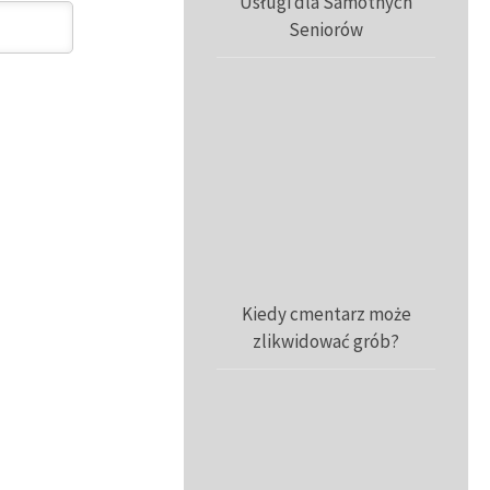
Usługi dla Samotnych
Seniorów
Kiedy cmentarz może
zlikwidować grób?