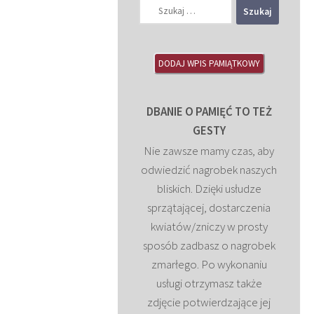
Szukaj:
DODAJ WPIS PAMIĄTKOWY
DBANIE O PAMIĘĆ TO TEŻ
GESTY
Nie zawsze mamy czas, aby
odwiedzić nagrobek naszych
bliskich. Dzięki usłudze
sprzątającej, dostarczenia
kwiatów/zniczy w prosty
sposób zadbasz o nagrobek
zmarłego. Po wykonaniu
usługi otrzymasz także
zdjęcie potwierdzające jej