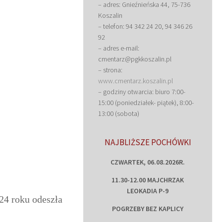
– adres: Gnieźnieńska 44, 75-736
Koszalin
– telefon: 94 342 24 20, 94 346 26
92
– adres e-mail:
cmentarz@pgkkoszalin.pl
– strona:
www.cmentarz.koszalin.pl
– godziny otwarcia: biuro 7:00-
15:00 (poniedziałek- piątek), 8:00-
13:00 (sobota)
NAJBLIŻSZE POCHÓWKI
CZWARTEK, 06.08.2026R.
11.30-12.00 MAJCHRZAK
LEOKADIA P-9
24 roku odeszła
POGRZEBY BEZ KAPLICY