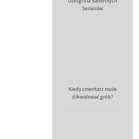
Usługi dla Samotnych
Seniorów
Kiedy cmentarz może
zlikwidować grób?