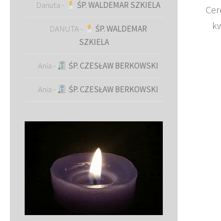
Danuta
-
ŚP. WALDEMAR SZKIELA
Cer
kw
DANUTA
-
ŚP. WALDEMAR
SZKIELA
Ania
-
ŚP. CZESŁAW BERKOWSKI
Ania
-
ŚP. CZESŁAW BERKOWSKI