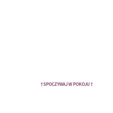
† SPOCZYWAJ W POKOJU †