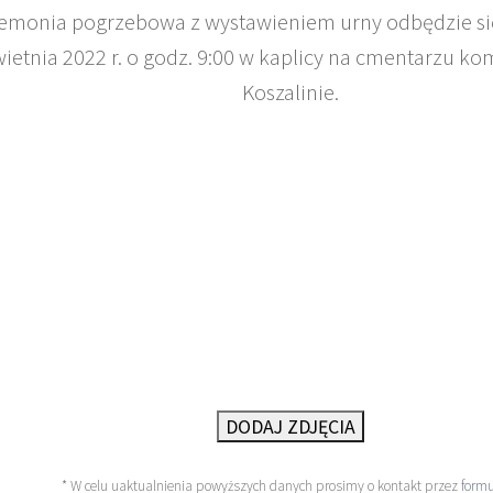
emonia pogrzebowa z wystawieniem urny odbędzie się
ietnia 2022 r. o godz. 9:00 w kaplicy na cmentarzu 
Koszalinie.
DODAJ ZDJĘCIA
* W celu uaktualnienia powyższych danych prosimy o kontakt przez
formu