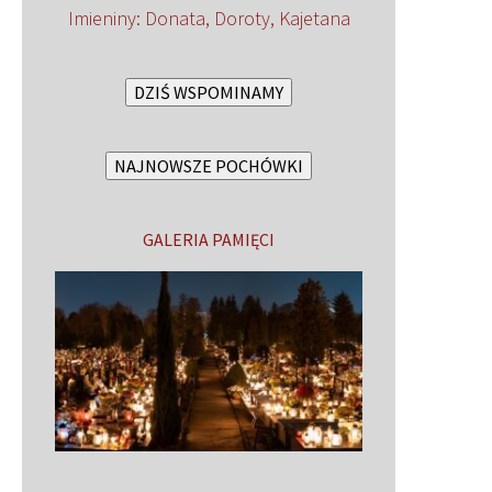
Imieniny
:
Donata
,
Doroty
,
Kajetana
DZIŚ WSPOMINAMY
NAJNOWSZE POCHÓWKI
GALERIA PAMIĘCI