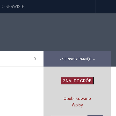
O SERWISIE
0
- SERWISY PAMIĘCI -
ZNAJDŹ GRÓB
Opublikowane
Wpisy