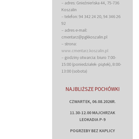
– adres: Gnieźnieńska 44, 75-736
Koszalin
– telefon: 94 342 24 20, 94 346 26
92
– adres e-mail:
cmentarz@pgkkoszalin.pl
– strona:
www.cmentarz.koszalin.pl
– godziny otwarcia: biuro 7:00-
15:00 (poniedziałek- piątek), 8:00-
13:00 (sobota)
NAJBLIŻSZE POCHÓWKI
CZWARTEK, 06.08.2026R.
11.30-12.00 MAJCHRZAK
LEOKADIA P-9
POGRZEBY BEZ KAPLICY