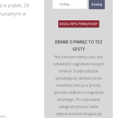
Szukaj:
 w piątek, 29
komunalnym w
DODAJ WPIS PAMIĄTKOWY
DBANIE O PAMIĘĆ TO TEŻ
GESTY
Nie zawsze mamy czas, aby
odwiedzić nagrobek naszych
bliskich. Dzięki usłudze
sprzątającej, dostarczenia
kwiatów/zniczy w prosty
sposób zadbasz o nagrobek
zmarłego. Po wykonaniu
usługi otrzymasz także
zdjęcie potwierdzające jej
larz
.