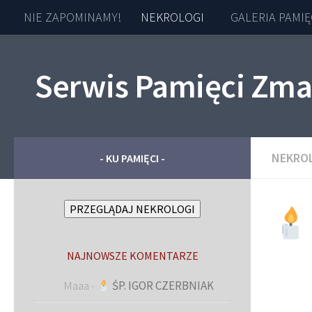
NIE ZAPOMINAMY!
NEKROLOGI
GALERIA PAMIĘ
Skip to content
Serwis Pamięci Zma
NEKRO
- KU PAMIĘCI -
PRZEGLĄDAJ NEKROLOGI
NAJNOWSZE KOMENTARZE
Maaa
-
ŚP. IGOR CZERBNIAK