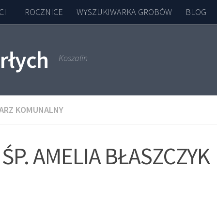
CI
ROCZNICE
WYSZUKIWARKA GROBÓW
BLOG
rłych
Koszalin
ARZ KOMUNALNY
ŚP. AMELIA BŁASZCZYK