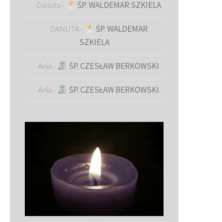
Danuta
-
ŚP. WALDEMAR SZKIELA
DANUTA
-
ŚP. WALDEMAR
SZKIELA
Ania
-
ŚP. CZESŁAW BERKOWSKI
Ania
-
ŚP. CZESŁAW BERKOWSKI