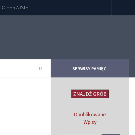
O SERWISIE
0
- SERWISY PAMIĘCI -
ZNAJDŹ GRÓB
Opublikowane
Wpisy