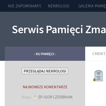
NIE ZAPOMINAMY!
NEKROLOGI
GALERIA PAMIĘ
Skip to content
Serwis Pamięci Zma
CMENT
- KU PAMIĘCI -
PRZEGLĄDAJ NEKROLOGI
NAJNOWSZE KOMENTARZE
Maaa
-
ŚP. IGOR CZERBNIAK