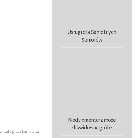
Usługi dla Samotnych
Seniorów
Kiedy cmentarz może
zlikwidować grób?
kontakt przez
formularz
.