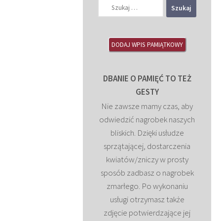
Szukaj:
DODAJ WPIS PAMIĄTKOWY
DBANIE O PAMIĘĆ TO TEŻ
GESTY
Nie zawsze mamy czas, aby
odwiedzić nagrobek naszych
bliskich. Dzięki usłudze
sprzątającej, dostarczenia
kwiatów/zniczy w prosty
sposób zadbasz o nagrobek
zmarłego. Po wykonaniu
usługi otrzymasz także
zdjęcie potwierdzające jej