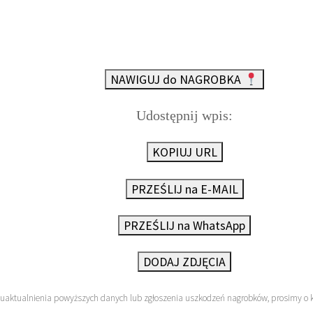
NAWIGUJ do NAGROBKA
Udostępnij wpis:
KOPIUJ URL
PRZEŚLIJ na E-MAIL
PRZEŚLIJ na WhatsApp
DODAJ ZDJĘCIA
 uaktualnienia powyższych danych lub zgłoszenia uszkodzeń nagrobków, prosimy o 