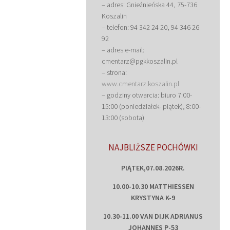
– adres: Gnieźnieńska 44, 75-736
Koszalin
– telefon: 94 342 24 20, 94 346 26
92
– adres e-mail:
cmentarz@pgkkoszalin.pl
– strona:
www.cmentarz.koszalin.pl
– godziny otwarcia: biuro 7:00-
15:00 (poniedziałek- piątek), 8:00-
13:00 (sobota)
NAJBLIŻSZE POCHÓWKI
PIĄTEK,07.08.2026R.
10.00-10.30 MATTHIESSEN
KRYSTYNA K-9
10.30-11.00 VAN DIJK ADRIANUS
JOHANNES P-53