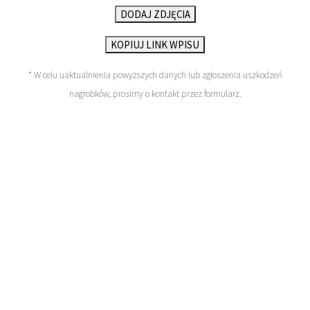
DODAJ ZDJĘCIA
KOPIUJ LINK WPISU
* W celu uaktualnienia powyższych danych lub zgłoszenia uszkodzeń
nagrobków, prosimy o kontakt przez
formularz
.