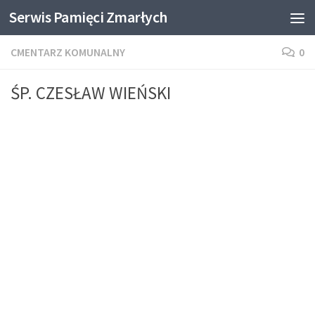
Serwis Pamięci Zmarłych
Skip to content
CMENTARZ KOMUNALNY
0
ŚP. CZESŁAW WIEŃSKI