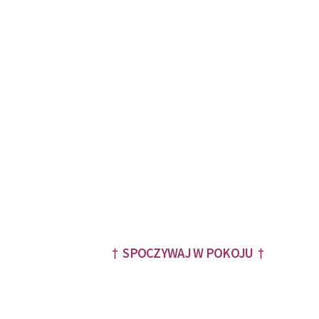
† SPOCZYWAJ W POKOJU †