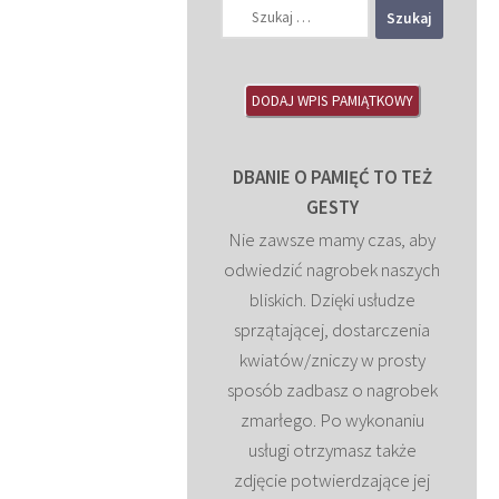
Szukaj:
DODAJ WPIS PAMIĄTKOWY
DBANIE O PAMIĘĆ TO TEŻ
GESTY
Nie zawsze mamy czas, aby
odwiedzić nagrobek naszych
bliskich. Dzięki usłudze
sprzątającej, dostarczenia
kwiatów/zniczy w prosty
sposób zadbasz o nagrobek
zmarłego. Po wykonaniu
usługi otrzymasz także
zdjęcie potwierdzające jej