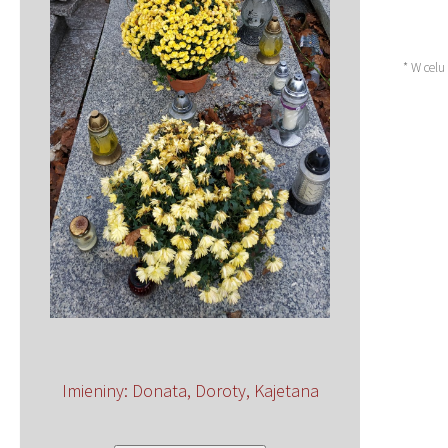
* W celu
Imieniny
:
Donata
,
Doroty
,
Kajetana