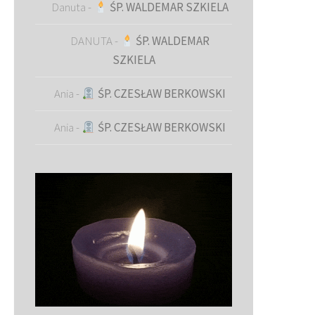
Danuta
-
ŚP. WALDEMAR SZKIELA
DANUTA
-
ŚP. WALDEMAR
SZKIELA
Ania
-
ŚP. CZESŁAW BERKOWSKI
Ania
-
ŚP. CZESŁAW BERKOWSKI