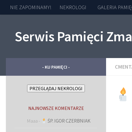
NIE ZAPOMINAMY!
NEKROLOGI
GALERIA PAMIĘ
Skip to content
Serwis Pamięci Zma
CMENT
- KU PAMIĘCI -
PRZEGLĄDAJ NEKROLOGI
NAJNOWSZE KOMENTARZE
Maaa
-
ŚP. IGOR CZERBNIAK