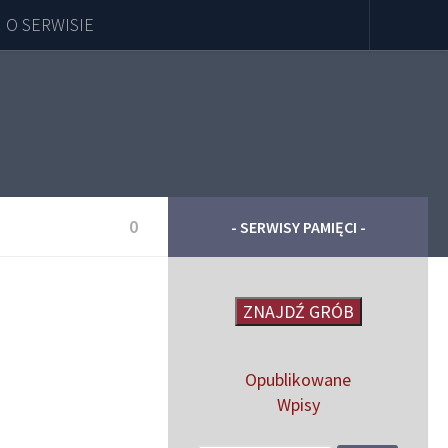
O SERWISIE
0
- SERWISY PAMIĘCI -
ZNAJDŹ GRÓB
Opublikowane
Wpisy