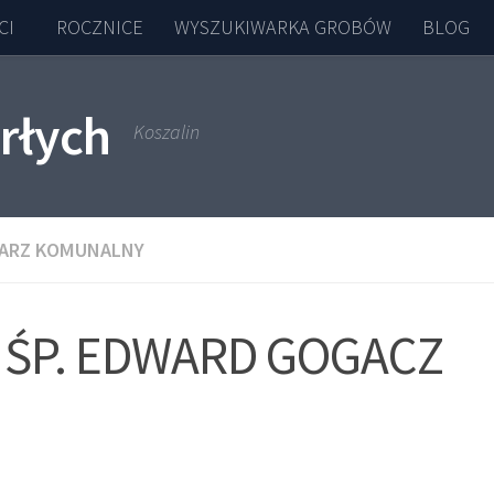
CI
ROCZNICE
WYSZUKIWARKA GROBÓW
BLOG
rłych
Koszalin
ARZ KOMUNALNY
ŚP. EDWARD GOGACZ