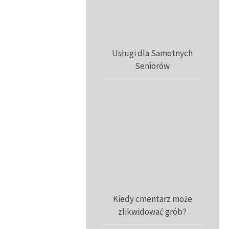
Usługi dla Samotnych
Seniorów
Kiedy cmentarz może
zlikwidować grób?