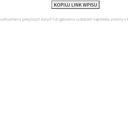
KOPIUJ LINK WPISU
 uaktualnienia powyższych danych lub zgłoszenia uszkodzeń nagrobków, prosimy o 