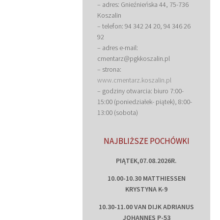
– adres: Gnieźnieńska 44, 75-736
Koszalin
– telefon: 94 342 24 20, 94 346 26
92
– adres e-mail:
cmentarz@pgkkoszalin.pl
– strona:
www.cmentarz.koszalin.pl
– godziny otwarcia: biuro 7:00-
15:00 (poniedziałek- piątek), 8:00-
13:00 (sobota)
NAJBLIŻSZE POCHÓWKI
PIĄTEK,07.08.2026R.
10.00-10.30 MATTHIESSEN
KRYSTYNA K-9
10.30-11.00 VAN DIJK ADRIANUS
JOHANNES P-53