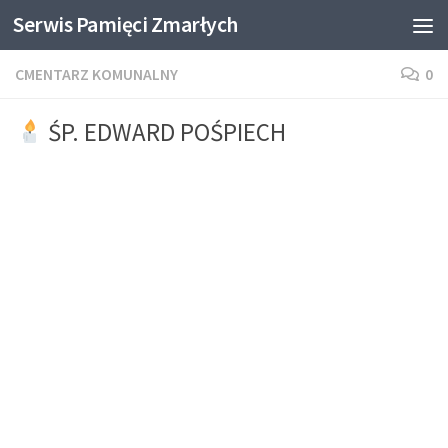
Serwis Pamięci Zmarłych
Skip to content
CMENTARZ KOMUNALNY
0
ŚP. EDWARD POŚPIECH